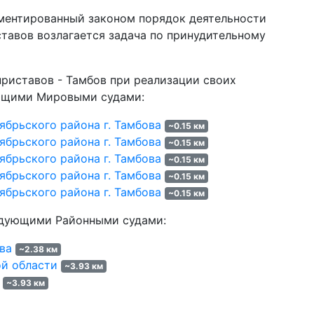
ментированный законом порядок деятельности
тавов возлагается задача по принудительному
риставов - Тамбов при реализации своих
ющими Мировыми судами:
брьского района г. Тамбова
~0.15 км
брьского района г. Тамбова
~0.15 км
брьского района г. Тамбова
~0.15 км
брьского района г. Тамбова
~0.15 км
брьского района г. Тамбова
~0.15 км
едующими Районными судами:
ва
~2.38 км
ой области
~3.93 км
~3.93 км