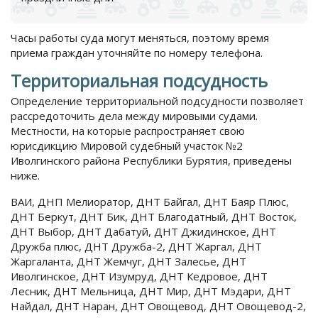
Часы работы суда могут меняться, поэтому время
приема граждан уточняйте по номеру телефона.
Территориальная подсудность
Определение территориальной подсудности позволяет
рассредоточить дела между мировыми судами.
Местности, на которые распространяет свою
юрисдикцию Мировой судебный участок №2
Иволгинского района Республики Бурятия, приведены
ниже.
ВАИ, ДНП Мелиоратор, ДНТ Байгал, ДНТ Баяр Плюс,
ДНТ Беркут, ДНТ Бик, ДНТ Благодатный, ДНТ Восток,
ДНТ Выбор, ДНТ Дабатуй, ДНТ Джидинское, ДНТ
Дружба плюс, ДНТ Дружба-2, ДНТ Жаргал, ДНТ
Жаргаланта, ДНТ Жемчуг, ДНТ Залесье, ДНТ
Иволгинское, ДНТ Изумруд, ДНТ Кедровое, ДНТ
Лесник, ДНТ Мельница, ДНТ Мир, ДНТ Мэдари, ДНТ
Найдал, ДНТ Наран, ДНТ Овощевод, ДНТ Овощевод-2,