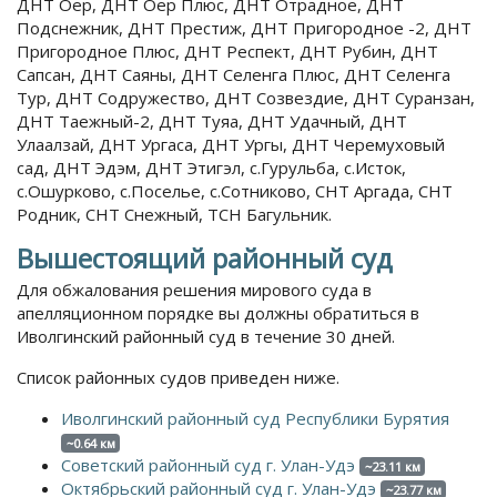
ДНТ Оер, ДНТ Оер Плюс, ДНТ Отрадное, ДНТ
Подснежник, ДНТ Престиж, ДНТ Пригородное -2, ДНТ
Пригородное Плюс, ДНТ Респект, ДНТ Рубин, ДНТ
Сапсан, ДНТ Саяны, ДНТ Селенга Плюс, ДНТ Селенга
Тур, ДНТ Содружество, ДНТ Созвездие, ДНТ Суранзан,
ДНТ Таежный-2, ДНТ Туяа, ДНТ Удачный, ДНТ
Улаалзай, ДНТ Ургаса, ДНТ Ургы, ДНТ Черемуховый
сад, ДНТ Эдэм, ДНТ Этигэл, с.Гурульба, с.Исток,
с.Ошурково, с.Поселье, с.Сотниково, СНТ Аргада, СНТ
Родник, СНТ Снежный, ТСН Багульник.
Вышестоящий районный суд
Для обжалования решения мирового суда в
апелляционном порядке вы должны обратиться в
Иволгинский районный суд в течение 30 дней.
Список районных судов приведен ниже.
Иволгинский районный суд Республики Бурятия
~0.64 км
Советский районный суд г. Улан-Удэ
~23.11 км
Октябрьский районный суд г. Улан-Удэ
~23.77 км