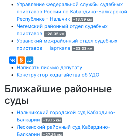
Управление Федеральной службы судебных
приставов России по Кабардино-Балкарской
Республике - Нальчик
~18.59 км
Чегемский районный отдел судебных
приставов
~28.35 км
Урванский межрайонный отдел судебных
приставов - Нарткала
~33.33 км
Написать письмо депутату
Конструктор ходатайства об УДО
Ближайшие районные
суды
Нальчикский городской суд Кабардино-
Балкарии
~19.15 км
Лескенский районный суд Кабардино-
Балкарии
~27.36 км