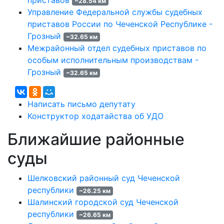
приставов
~28.54 км
Управление Федеральной службы судебных
приставов России по Чеченской Республике -
Грозный
~32.65 км
Межрайонный отдел судебных приставов по
особым исполнительным производствам -
Грозный
~32.65 км
Написать письмо депутату
Конструктор ходатайства об УДО
Ближайшие районные
суды
Шелковский районный суд Чеченской
республики
~26.25 км
Шалинский городской суд Чеченской
республики
~26.65 км