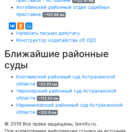
приставов - Астрахань
~122.41 км
Ахтубинский районный отдел судебных
приставов
~125.68 км
Написать письмо депутату
Конструктор ходатайства об УДО
Ближайшие районные
суды
Енотаевский районный суд Астраханской
области
~23.93 км
Черноярский районный суд Астраханской
области
~113.52 км
Наримановский районный суд Астраханской
области
~125.8 км
© 2019 Все права защищены, lexinfo.ru.
При копировании информации ссылка на источник