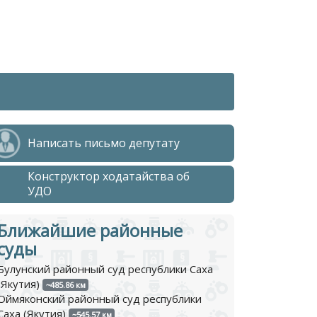
Написать письмо депутату
Конструктор ходатайства об
УДО
Ближайшие районные
суды
Булунский районный суд республики Саха
(Якутия)
~485.86 км
Оймяконский районный суд республики
Саха (Якутия)
~545.57 км