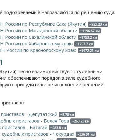
е подозреваемые направляются по решению суда.
 России по Республике Саха (Якутия)
~923.23 км
 России по Магаданской области
~1196.67 км
 России по Сахалинской области
~1753.2 км
Н России по Хабаровскому краю
~1797.7 км
Н России по Красноярскому краю
~1972.21 км
П
(Якутия) тесно взаимодействует с судебными
ни обеспечивают порядок в зале судебного
тируют принудительное исполнение решений
приставов.
приставов - Депутатский
~3.78 км
ебных приставов - Белая Гора
~263.23 км
приставов - Батагай
~283.8 км
 судебных приставов - Чокурдах
~336.01 км