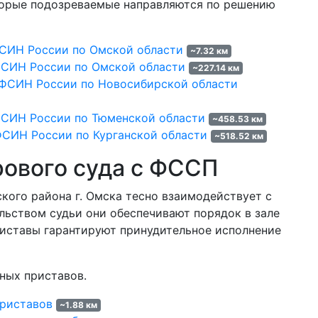
торые подозреваемые направляются по решению
СИН России по Омской области
~7.32 км
СИН России по Омской области
~227.14 км
ФСИН России по Новосибирской области
СИН России по Тюменской области
~458.53 км
ФСИН России по Курганской области
~518.52 км
ового суда с ФССП
ого района г. Омска тесно взаимодействует с
льством судьи они обеспечивают порядок в зале
риставы гарантируют принудительное исполнение
ных приставов.
приставов
~1.88 км